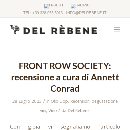
TEL: +39 328 055 5013 - INFO@DELREBENE.IT
FRONT ROW SOCIETY:
recensione a cura di Annett
Conrad
/
28 Luglio 2023
in
Olio Dop
,
Recensioni degustazione
/
vini
,
Vino
da
Del Rebene
Con gioia vi segnaliamo l’articolo