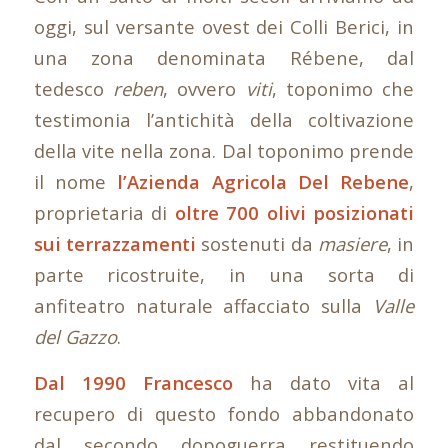
oggi, sul versante ovest dei Colli Berici, in
una zona denominata Rébene, dal
tedesco
reben
, ovvero
viti
, toponimo che
testimonia l’antichità della coltivazione
della vite nella zona. Dal toponimo prende
il nome
l’Azienda Agricola Del Rebene
,
proprietaria di
oltre 700 olivi posizionati
sui terrazzamenti
sostenuti da
masiere
, in
parte ricostruite, in una sorta di
anfiteatro naturale affacciato sulla
Valle
del Gazzo
.
Dal 1990 Francesco
ha dato vita al
recupero di questo fondo abbandonato
dal secondo dopoguerra restituendo