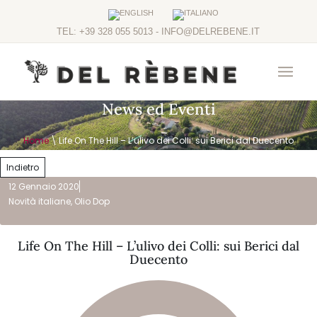
TEL: +39 328 055 5013 - INFO@DELREBENE.IT
News ed Eventi
Home
\
Life On The Hill – L’ulivo dei Colli: sui Berici dal Duecento
Indietro
12 Gennaio 2020
Novità italiane
,
Olio Dop
Life On The Hill – L’ulivo dei Colli: sui Berici dal
Duecento