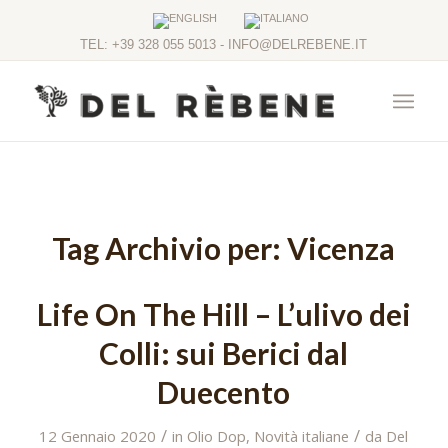
TEL: +39 328 055 5013 - INFO@DELREBENE.IT
Tag Archivio per:
Vicenza
Life On The Hill – L’ulivo dei
Colli: sui Berici dal
Duecento
/
/
12 Gennaio 2020
in
Olio Dop
,
Novità italiane
da
Del